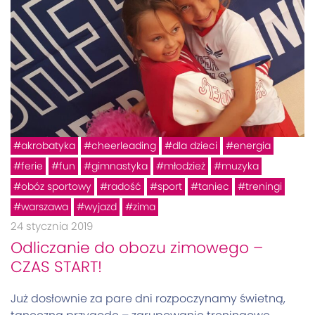
akrobatyka
cheerleading
dla dzieci
energia
ferie
fun
gimnastyka
młodzież
muzyka
obóz sportowy
radość
sport
taniec
treningi
warszawa
wyjazd
zima
24 stycznia 2019
Odliczanie do obozu zimowego –
CZAS START!
Już dosłownie za pare dni rozpoczynamy świetną,