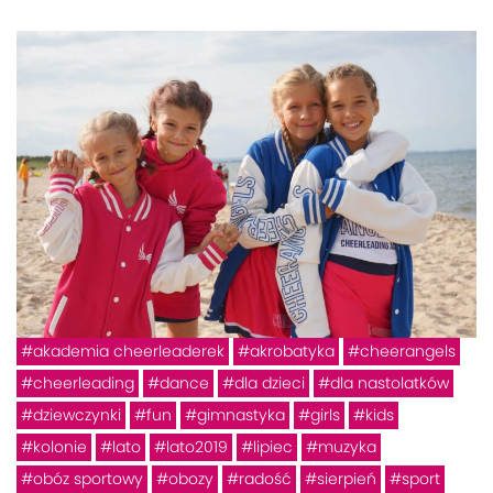
akademia cheerleaderek
akrobatyka
cheerangels
cheerleading
dance
dla dzieci
dla nastolatków
dziewczynki
fun
gimnastyka
girls
kids
kolonie
lato
lato2019
lipiec
muzyka
obóz sportowy
obozy
radość
sierpień
sport