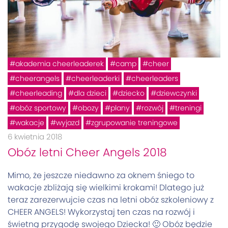
akademia cheerleaderek
camp
cheer
cheerangels
cheerleaderki
cheerleaders
cheerleading
dla dzieci
dziecko
dziewczynki
obóz sportowy
obozy
plany
rozwój
treningi
wakacje
wyjazd
zgrupowanie treningowe
6 kwietnia 2018
Obóz letni Cheer Angels 2018
Mimo, że jeszcze niedawno za oknem śniego to
wakacje zbliżają się wielkimi krokami! Dlatego już
teraz zarezerwujcie czas na letni obóz szkoleniowy z
CHEER ANGELS! Wykorzystaj ten czas na rozwój i
świetną przygodę swojego Dziecka! 🙂 Obóz będzie