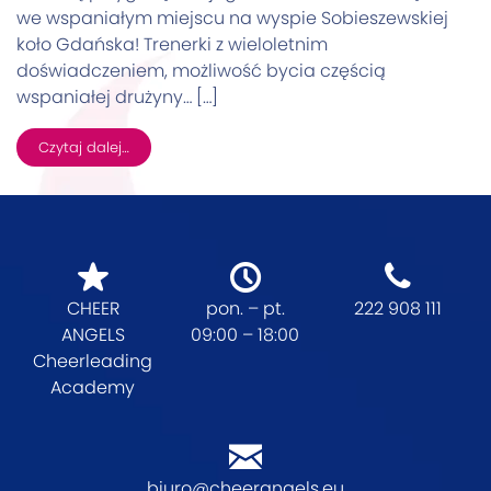
we wspaniałym miejscu na wyspie Sobieszewskiej
koło Gdańska! Trenerki z wieloletnim
doświadczeniem, możliwość bycia częścią
wspaniałej drużyny… […]
Czytaj dalej…
CHEER
pon. – pt.
222 908 111
ANGELS
09:00 – 18:00
Cheerleading
Academy
biuro@cheerangels.eu