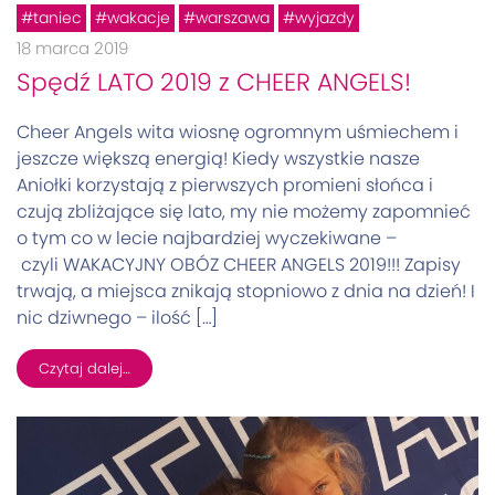
taniec
wakacje
warszawa
wyjazdy
18 marca 2019
Spędź LATO 2019 z CHEER ANGELS!
Cheer Angels wita wiosnę ogromnym uśmiechem i
jeszcze większą energią! Kiedy wszystkie nasze
Aniołki korzystają z pierwszych promieni słońca i
czują zbliżające się lato, my nie możemy zapomnieć
o tym co w lecie najbardziej wyczekiwane –
czyli WAKACYJNY OBÓZ CHEER ANGELS 2019!!! Zapisy
trwają, a miejsca znikają stopniowo z dnia na dzień! I
nic dziwnego – ilość […]
Czytaj dalej…