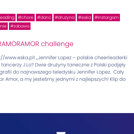
leading
chore
danc
drużyna
eska
instargam
nie
zabawa
ORAMORAMOR challenge
//www.eska.pl! „Jennifer Lopez – polskie cheerleaderki
ancerzy J.Lo? Dwie drużyny taneczne z Polski podjęły
rafii do najnowszego teledysku Jennifer Lopez. Cały
r Amor, a my jesteśmy jednymi z najlepszych! Klip do