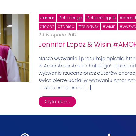
Tag:
instargam
amor
challenge
cheerangels
cheer
lopez
taniec
teledysk
wisin
wyzwa
29 listopada 2017
Jennifer Lopez & Wisin #AM
Nasze wyzwanie i produkcję opisała http:
w Amor Amor Amor challenge! Lepsze od t
wyzwanie rzucone przez autorów choreog
świat bierze udział w wyzwaniu Amor Amo
utworu ’Amor Amor […]
Czytaj dalej…